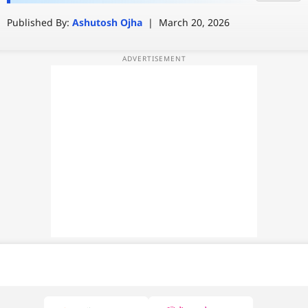
के लिए नए नियम का किया ऐलान
Published By:
Ashutosh Ojha
|
March 20, 2026
वेब स्टोरी
ऐप्स
डील्स