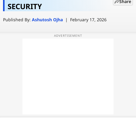
Share
बनवाएं? जानिए पूरा प्रोसेस
SECURITY
वेब स्टोरी
Published By:
Ashutosh Ojha
|
February 17, 2026
ऐप्स
डील्स