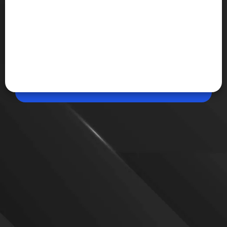
Apr 30, 2026, 04:38 PM (IST)
Share
मई 2026 में भारत आ रहे ये फोन, देखें लिस्ट
Upcoming Smartphones in May in India: क्या आप नया
स्मार्टफोन खरीदने की सोच रहे हैं? अगर हां, तो जरा रूक जाइए... मई
का महीना स्मार्टफोन लॉन्च के नाम रहने वाला है। इस महीने कई
धाकड़ फोन भारत आ रहे हैं। देखें लिस्ट।
VIEW MORE