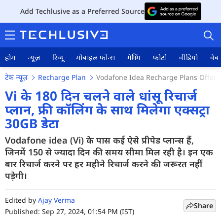
Add Techlusive as a Preferred Source
होम
न्यूज़
रिव्यू
मोबाइल फोन्स
गेमिंग
फोटो
वीडियो
वेब 
टेक न्यूज़
Recharge Plan
Vodafone Idea Recharge Plans Offers 
Vi के 180 दिन चलने वाले धांसू रिचार्ज
प्लान, फ्री कॉलिंग के साथ मिलेगा एक्सट्रा
30GB डेटा
होम
Vodafone idea (Vi) के पास कई ऐसे प्रीपेड प्लान्स हैं,
न्यूज़
जिनमें 150 से ज्यादा दिन की समय सीमा मिल रही है। इन एक
रिव्यू
बार रिचार्ज करने पर हर महीने रिचार्ज करने की जरूरत नहीं
पड़ेगी।
मोबाइल फोन्स
Edited by
Ajay Verma
गेमिंग
Share
Published: Sep 27, 2024, 01:54 PM (IST)