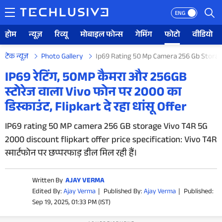
ENG
होम
न्यूज़
रिव्यू
मोबाइल फोन्स
गेमिंग
फोटो
वीडियो
टेक न्यूज़
Photo Gallery
Ip69 Rating 50 Mp Camera 256 Gb Storage 
होम
IP69 रेटिंग, 50MP कैमरा और 256GB
स्टोरेज वाला Vivo फोन पर 2000 का
न्यूज़
डिस्काउंट, Flipkart दे रहा धांसू Offer
रिव्यू
IP69 rating 50 MP camera 256 GB storage Vivo T4R 5G
2000 discount flipkart offer price specification: Vivo T4R
मोबाइल फोन्स
स्मार्टफोन पर छप्परफाड़ डील मिल रही हैं।
गेमिंग
Written By
AJAY VERMA
फोटो
Edited By:
Ajay Verma
|
Published By:
Ajay Verma
|
Published:
Sep 19, 2025, 01:33 PM (IST)
वीडियो