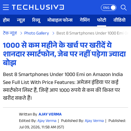
ENG
होम
न्यूज़
रिव्यू
मोबाइल फोन्स
गेमिंग
फोटो
वीडियो
टेक न्यूज़
Photo Gallery
Best 8 Smartphones Under 1000 Emi On A
होम
1000 से कम महीने के खर्च पर खरीदें ये
शानदार स्मार्टफोन, जेब पर नहीं पड़ेगा ज्यादा
न्यूज़
बोझ
रिव्यू
Best 8 Smartphones Under 1000 Emi on Amazon India
See Full List With Price Features: अमेजन इंडिया पर कई
मोबाइल फोन्स
स्मार्टफोन लिस्ट हैं, जिन्हें आप 1000 रुपये से कम की किस्त पर
गेमिंग
खरीद सकते हैं।
फोटो
Written By
AJAY VERMA
Edited By:
Ajay Verma
|
Published By:
Ajay Verma
|
Published:
वीडियो
Jul 09, 2026, 11:58 AM (IST)