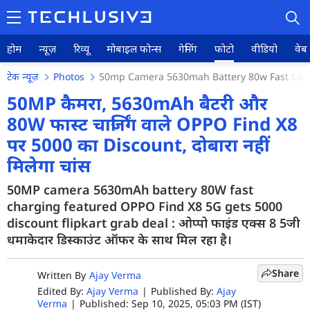
होम
न्यूज़
रिव्यू
मोबाइल फोन्स
गेमिंग
फोटो
वीडियो
वेब 
टेक न्यूज़
Photos
50mp Camera 5630mah Battery 80w Fast Charg
50MP कैमरा, 5630mAh बैटरी और
80W फास्ट चार्जिंग वाले OPPO Find X8
होम
पर 5000 का Discount, दोबारा नहीं
मिलेगा चांस
न्यूज़
50MP camera 5630mAh battery 80W fast
रिव्यू
charging featured OPPO Find X8 5G gets 5000
discount flipkart grab deal : ओप्पो फाइंड एक्स 8 5जी
मोबाइल फोन्स
धमाकेदार डिस्काउंट ऑफर के साथ मिल रहा है।
गेमिंग
Share
Written By
Ajay Verma
फोटो
Edited By:
Ajay Verma
|
Published By:
Ajay
Verma
|
Published: Sep 10, 2025, 05:03 PM (IST)
वीडियो