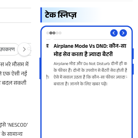
टेक स्निप्ज़
 दिन तक नेटफ्लिक्स
Airplane Mode Vs DND: कौन-सा
Jio 
हा फ्री
मोड सेव करता है ज्यादा बैटरी
सभी
स भरे मौसम में
हकों के लिए फ्री
Airplane मोड और Do Not Disturb दोनों ही काम
Jio 
कर आई है, जिसका फायदा
के फीचर हैं। दोनों के उपयोग से बैटरी सेव होती है।
लेकर
 ने एक ऐसी नई
के लिए उठाया जा सकता है।
ऐसे में सवाल उठता है कि कौन-सा फीचर ज्यादा बैटरी
साथ ह
 तरह बदल सकती
टफ्लिक्स सब्सक्रिप्शन
बचाता है। जानने के लिए खबर पढ़ें।
में 
ानें इस ऑफर से जुड़ी सभी
फुटब
। इसे ‘NESCOD’
के सामान्य