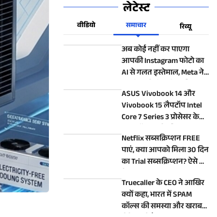
लेटेस्ट
वीडियो
समाचार
रिव्यू
अब कोई नहीं कर पाएगा
आपकी Instagram फोटो का
AI से गलत इस्तेमाल, Meta ने
बंद किया ये विवादित फीचर
ASUS Vivobook 14 और
Vivobook 15 लैपटॉप Intel
Core 7 Series 3 प्रोसेसर के
साथ लॉन्च, जानें कीमत
Netflix सब्सक्रिप्शन FREE
पाएं, क्या आपको मिला 30 दिन
का Trial सब्सक्रिप्शन? ऐसे करें
चेक
Truecaller के CEO ने आखिर
क्यों कहा, भारत में SPAM
कॉल्स की समस्या और खराब