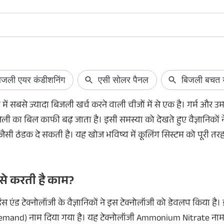
घर नहीं पहुंचा SIR फॉर्म? ऐसे करें
Netflix Free: 30
Online डाउनलोड
सब्सक्रिप्शन मिल र
ें सबसे ज्यादा बिजली खर्च करने वाली चीजों में से एक है। गर्म और उम
SIR Form Download: अगर अभी तक BLO ने SIR
Netflix अपने चुनिंदा ग्रा
फॉर्म नहीं भेजा है... तो आपको और इंतजार करने की
सब्सक्रिप्शन ऑफर ले
जली का बिल काफी बढ़ जाता है। इसी समस्या को देखते हुए वैज्ञानिकों
जरूरत नहीं है। आप घर बैठे ऑनलाइन फॉर्म को
30 दिन या फिर 15 दिन 
 जैसी ठंडक दे सकती है। यह खोज भविष्य में कूलिंग सिस्टम को पूरी
डाउनलोड भी कर सकते हैं। यहां जानें कैसे।
अगर आपने भी अभी तक ने
नहीं लिया है, तो यहां ज
डिटेल्स।
ैसे करती है काम?
 एंड टेक्नोलॉजी के वैज्ञानिकों ने इस टेक्नोलॉजी को डेवलप किया है
Demand) नाम दिया गया है। यह टेक्नोलॉजी Ammonium Nitrate नाम 