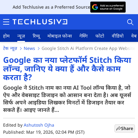
Add Techlusive as a Preferred Source
होम
न्यूज़
रिव्यू
मोबाइल फोन्स
गेमिंग
फोटो
वीडियो
वेब 
टेक न्यूज़
News
Google Stitch Ai Platform Create App Website 
Google का नया प्लेटफॉर्म Stitch किया
लॉन्च, जानिए ये क्या हैं और कैसे काम
करता है?
होम
Google ने Stitch नाम का नया AI Tool लॉन्च किया है, जो
न्यूज़
ऐप और वेबसाइट डिजाइन को आसान बना देता है। अब यूजर्स
रिव्यू
सिर्फ अपने आइडिया लिखकर मिनटों में डिजाइन तैयार कर
सकते हैं। आइए जानते हैं...
मोबाइल फोन्स
Edited by
Ashutosh Ojha
गेमिंग
Share
Published: Mar 19, 2026, 02:04 PM (IST)