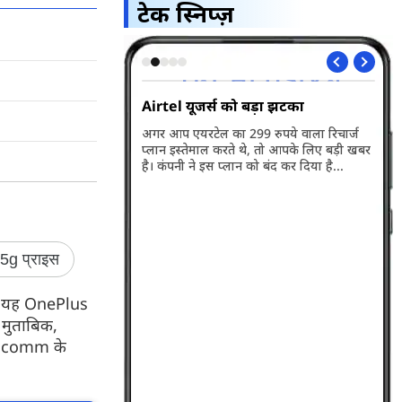
टेक स्निप्ज़
 बड़ा झटका
WhatsApp में जल्द आने वाला है बड़ा
Vi 
अपडेट
लॉन
99 रुपये वाला रिचार्ज
 थे, तो आपके लिए बड़ी खबर
व्हाट्सएप जल्द ही नए फीचर रोलआउट करने
Vod
न को बंद कर दिया है...
वाला है। आपको बता दें इसके बाद ग्रुप चैट्स करना
नए 
पहले से ज्यादा स्मार्ट हो जाएगा...
की 
प्ल
सब्
डिट
ै। यह OnePlus
 मुताबिक,
ualcomm के