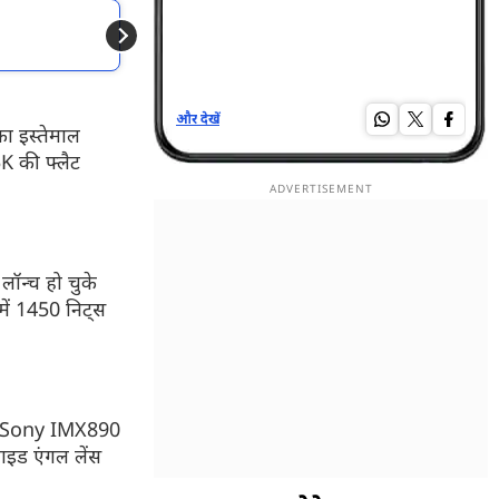
और पढें
45000 से कम में आने 
और देखें
और द
ा इस्तेमाल
K की फ्लैट
लॉन्च हो चुके
में 1450 निट्स
 का Sony IMX890
ाइड एंगल लेंस