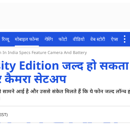
रिव्यू
मोबाइल फोन्स
गेमिंग
फोटो
वीडियो
वेब स्टोरी
ऐप्स
n In India Specs Feature Camera And Battery
y Edition जल्द हो सकता 
और कैमरा सेटअप
ने आई है और उससे संकेत मिलते हैं कि ये फोन जल्द लॉन्च हो
।
IST)