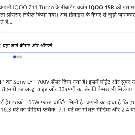
कंपनी iQOO Z11 Turbo के रीब्रांडेड वर्जन
iQOO 15R
को इस मही
वाला प्रोसेसर रिवील किया गया। अब डिवाइस के कैमरे से जुड़ी जानका
े हैं…
Redmi Note 17 
लॉन्च
 यहां जानें कीमत और ऑफर्स
Redmi Note 17 5G भ
इस स्मार्टफोन की स
8000mAh की बड़ी बैट
कीमत और सभी फीचर्स 
 का Sony LYT 700V सेंसर दिया गया है। इसमें पोट्रेट और सुपर न
थ 8एमपी का अल्ट्रा वाइड और 32एमपी का सेल्फी कैमरा भी मिलेगा।
गई है। इसको 100W फास्ट चार्जिंग मिली है। कंपनी का दावा है कि इ
, 16.3 घंटे का वीडियो प्लेबैक, 7.1 घंटे का सोशल मीडिया और 2.4 घं