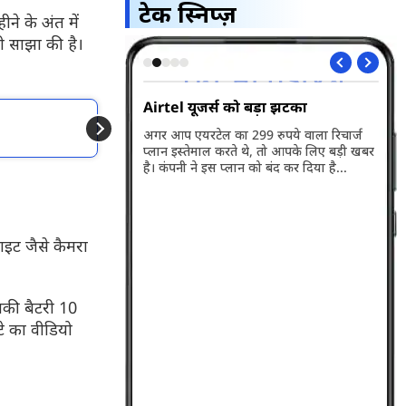
टेक स्निप्ज़
ने के अंत में
री साझा की है।
5G भारत में हुआ
Airtel यूजर्स को बड़ा झटका
Wh
और पढें
अप
अगर आप एयरटेल का 299 रुपये वाला रिचार्ज
iQOO Z11 Lite 5G फोन
प्लान इस्तेमाल करते थे, तो आपके लिए बड़ी खबर
ारत में लॉन्च हो गया है।
व्ह
है। कंपनी ने इस प्लान को बंद कर दिया है...
बसे बड़ी खासियत इसकी
वाल
री है। जानते हैं इसकी
पहल
के बारे में...
ाइट जैसे कैमरा
सकी बैटरी 10
टे का वीडियो