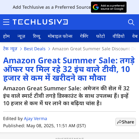
Add Techlusive as a Preferred Source
होम
न्यूज़
रिव्यू
मोबाइल फोन्स
गेमिंग
फोटो
वीडियो
वेब 
टेक न्यूज़
Best Deals
Amazon Great Summer Sale Discount Deal
Amazon Great Summer Sale: तगड़े
ऑफर पर मिल रहे 32 इंच वाले टीवी, 10
हजार से कम में खरीदने का मौका
होम
Amazon Great Summer Sale: अमेजन की सेल में 32
न्यूज़
इंच वाले स्मार्ट टीवी तगड़े डिस्काउंट के साथ उपलब्ध हैं। इन्हें
रिव्यू
10 हजार से कम में घर लाने का बढ़िया चांस है।
मोबाइल फोन्स
Edited by
Ajay Verma
Share
Published: May 08, 2025, 11:51 AM (IST)
गेमिंग