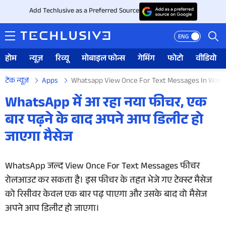
Add Techlusive as a Preferred Source
ENG
होम
न्यूज़
रिव्यू
मोबाइल फोन्स
गेमिंग
फोटो
वीडियो
टेक न्यूज़
Apps
Whatsapp View Once For Text Messages In Works
होम
WhatsApp में आ रहा नया फीचर, एक
बार पढ़ने के बाद अपने आप डिलीट हो
न्यूज़
जाएगा मैसेज
रिव्यू
WhatsApp जल्द View Once For Text Messages फीचर
मोबाइल फोन्स
रोलआउट कर सकता है। इस फीचर के तहत भेजे गए टेक्स्ट मैसेज
गेमिंग
को रिसीवर केवल एक बार पढ़ पाएगा और उसके बाद वो मैसेज
अपने आप डिलीट हो जाएगा।
फोटो