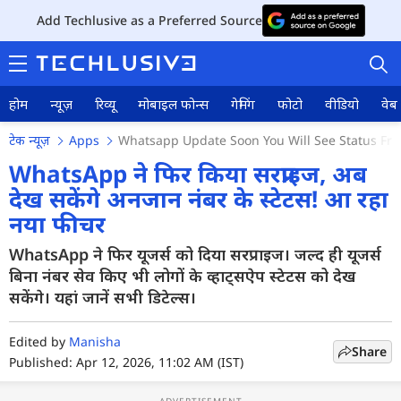
Add Techlusive as a Preferred Source
होम
न्यूज़
रिव्यू
मोबाइल फोन्स
गेमिंग
फोटो
वीडियो
वेब 
टेक न्यूज़
Apps
Whatsapp Update Soon You Will See Status F
WhatsApp ने फिर किया सरप्राइज, अब
देख सकेंगे अनजान नंबर के स्टेटस! आ रहा
नया फीचर
होम
WhatsApp ने फिर यूजर्स को दिया सरप्राइज। जल्द ही यूजर्स
न्यूज़
बिना नंबर सेव किए भी लोगों के व्हाट्सऐप स्टेटस को देख
रिव्यू
सकेंगे। यहां जानें सभी डिटेल्स।
मोबाइल फोन्स
Edited by
Manisha
Share
Published: Apr 12, 2026, 11:02 AM (IST)
गेमिंग