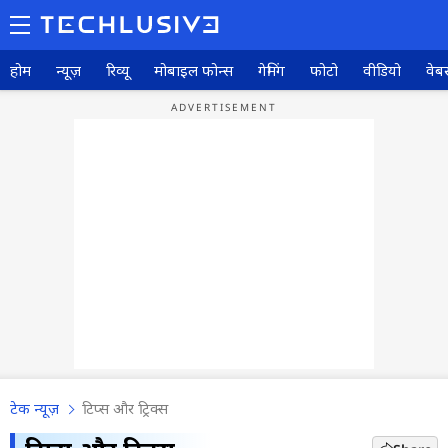
होम
न्यूज़
रिव्यू
मोबाइल फोन्स
गेमिंग
फोटो
वीडियो
वेबस
टेक न्यूज़
टिप्स और ट्रिक्स