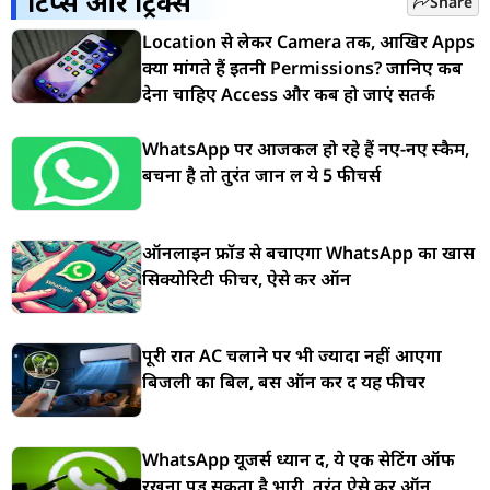
टिप्स और ट्रिक्स
Share
Location से लेकर Camera तक, आखिर Apps
क्यों मांगते हैं इतनी Permissions? जानिए कब
देना चाहिए Access और कब हो जाएं सतर्क
WhatsApp पर आजकल हो रहे हैं नए-नए स्कैम,
बचना है तो तुरंत जान लें ये 5 फीचर्स
ऑनलाइन फ्रॉड से बचाएगा WhatsApp का खास
सिक्योरिटी फीचर, ऐसे करें ऑन
पूरी रात AC चलाने पर भी ज्यादा नहीं आएगा
बिजली का बिल, बस ऑन कर दें यह फीचर
WhatsApp यूजर्स ध्यान दें, ये एक सेटिंग ऑफ
रखना पड़ सकता है भारी, तुरंत ऐसे करें ऑन