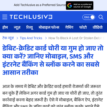
Add Techlusive as a Preferred Source
ENG
होम
न्यूज़
रिव्यू
मोबाइल फोन्स
गेमिंग
फोटो
वीडियो
टेक न्यूज़
Tips And Tricks
How To Block A Lost Or Stolen Debit Cr
होम
डेबिट-क्रेडिट कार्ड चोरी या गुम हो जाए तो
क्या करें? जानिए मोबाइल, SMS और
न्यूज़
इंटरनेट बैंकिंग से ब्लॉक करने का सबसे
रिव्यू
आसान तरीका
मोबाइल फोन्स
आज के समय में डेबिट और क्रेडिट कार्ड हमारी रोजमर्रा की जरूरत
गेमिंग
बन चुके हैं लेकिन अगर कार्ड गुम हो जाए या चोरी हो जाए, तो तुरंत
कार्रवाई करना बेहद जरूरी है। ऐसे में मोबाइल, बैंकिंग ऐप, इंटरनेट
फोटो