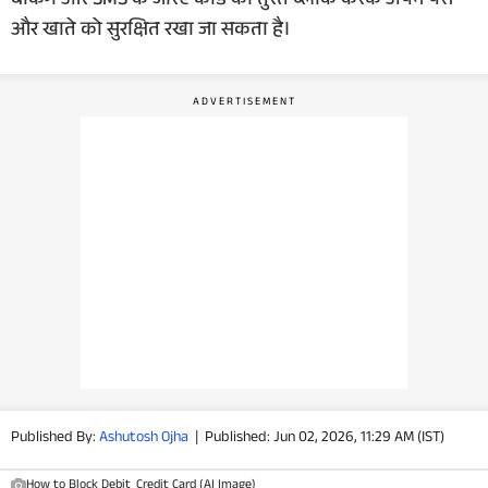
बैंकिंग और SMS के जरिए कार्ड को तुरंत ब्लॉक करके अपने पैसे
और खाते को सुरक्षित रखा जा सकता है।
वीडियो
वेब स्टोरी
ऐप्स
डील्स
Published By:
Ashutosh Ojha
|
Published: Jun 02, 2026, 11:29 AM (IST)
How to Block Debit_Credit Card (AI Image)