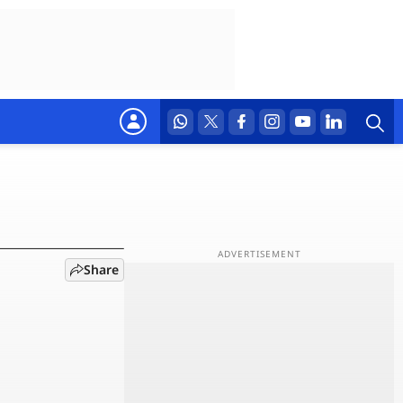
ऑन? आज
Share