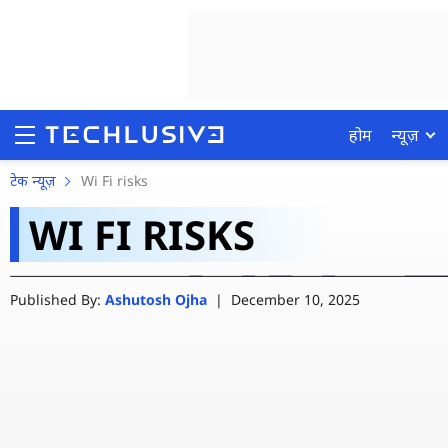
होम
न्यूज़
क्या आप भी हर टाइम अपन
टेक न्यूज़
Wi Fi risks
WI FI RISKS
से ही ये आदत छोड़ दें नहीं
होम
Published By:
Ashutosh Ojha
|
December 10, 2025
न्यूज़
रिव्यू
मोबाइल फोन्स
गेमिंग