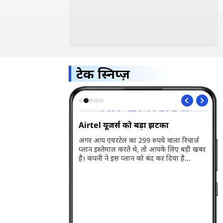
टेक स्निप्ज़
5G भारत में हुआ
Airtel यूजर्स को बड़ा झटका
Wh
अप
अगर आप एयरटेल का 299 रुपये वाला रिचार्ज
प्लान इस्तेमाल करते थे, तो आपके लिए बड़ी खबर
ारत में लॉन्च हो गया है।
व्ह
है। कंपनी ने इस प्लान को बंद कर दिया है...
बसे बड़ी खासियत इसकी
वाल
री है। जानते हैं इसकी
पहल
के बारे में...