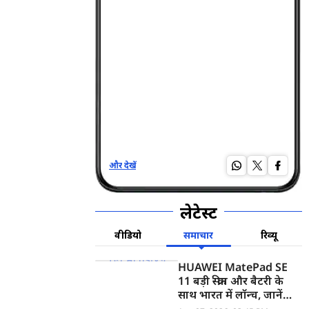
और देखें
और द
लेटेस्ट
वीडियो
समाचार
रिव्यू
HUAWEI MatePad SE
11 बड़ी स्क्रीन और बैटरी के
साथ भारत में लॉन्च, जानें
कीमत