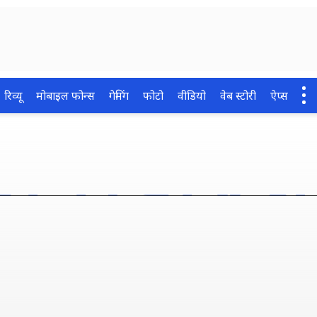
रिव्यू
मोबाइल फोन्स
गेमिंग
फोटो
वीडियो
वेब स्टोरी
ऐप्स
े फोन का Wi-Fi रखते हैं 
 तो हो सकता है खतरा