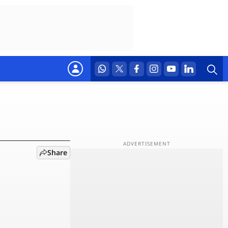
e 5G
Share