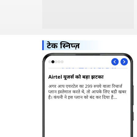
टेक स्निप्ज़
5G भारत में हुआ
Airtel यूजर्स को बड़ा झटका
Wh
अप
अगर आप एयरटेल का 299 रुपये वाला रिचार्ज
प्लान इस्तेमाल करते थे, तो आपके लिए बड़ी खबर
ारत में लॉन्च हो गया है।
व्ह
है। कंपनी ने इस प्लान को बंद कर दिया है...
बसे बड़ी खासियत इसकी
वाल
री है। जानते हैं इसकी
पहल
के बारे में...