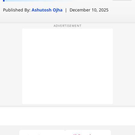
दें नहीं तो हो सकता है खतरा
Published By:
Ashutosh Ojha
|
December 10, 2025
वेब स्टोरी
ऐप्स
डील्स