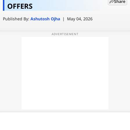
Share
तारीख से होगी शुरू, मिलेंगी ये धमाकेदार
OFFERS
वेब स्टोरी
डील्स और बैंक ऑफर्स
Published By:
Ashutosh Ojha
|
May 04, 2026
ऐप्स
डील्स