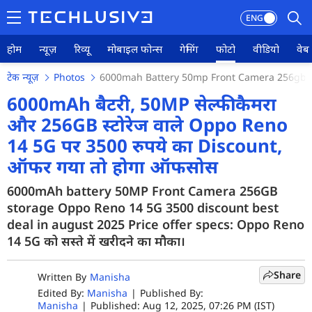
ENG
होम
न्यूज़
रिव्यू
मोबाइल फोन्स
गेमिंग
फोटो
वीडियो
वेब 
टेक न्यूज़
Photos
6000mah Battery 50mp Front Camera 256gb St
होम
6000mAh बैटरी, 50MP सेल्फी कैमरा
और 256GB स्टोरेज वाले Oppo Reno
न्यूज़
14 5G पर 3500 रुपये का Discount,
रिव्यू
ऑफर गया तो होगा ऑफसोस
मोबाइल फोन्स
6000mAh battery 50MP Front Camera 256GB
गेमिंग
storage Oppo Reno 14 5G 3500 discount best
deal in august 2025 Price offer specs: Oppo Reno
फोटो
14 5G को सस्ते में खरीदने का मौका।
वीडियो
Share
Written By
Manisha
वेब स्टोरी
Edited By:
Manisha
|
Published By:
Manisha
|
Published: Aug 12, 2025, 07:26 PM (IST)