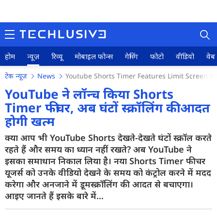
होम
न्यूज़
रिव्यू
मोबाइल फोन्स
गेमिंग
फोटो
वीडियो
वेब 
टेक न्यूज़
News
Youtube Shorts Timer Features Limit Screen T
YouTube ने लॉन्च किया Shorts
Timer फीचर, अब घंटों स्क्रॉलिंग की आदत
होगी खत्म
होम
क्या आप भी YouTube Shorts देखते-देखते घंटों स्क्रॉल करते
न्यूज़
रहते हैं और समय का ध्यान नहीं रखते? अब YouTube ने
रिव्यू
इसका समाधान निकाल लिया है। नया Shorts Timer फीचर
यूजर्स को उनके वीडियो देखने के समय को कंट्रोल करने में मदद
मोबाइल फोन्स
करेगा और अनजाने में डूमस्क्रॉलिंग की आदत से बचाएगा।
आइए जानते हैं इसके बारे में...
गेमिंग