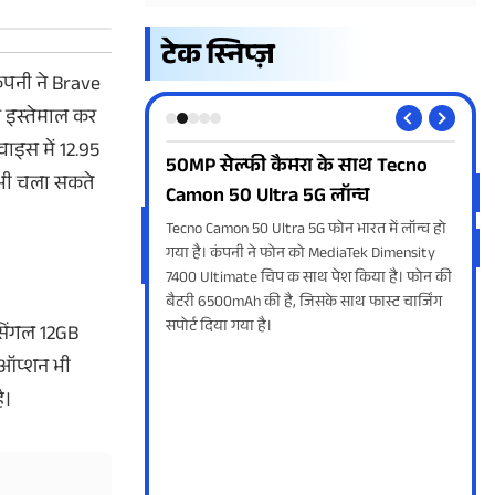
टेक स्निप्ज़
ंपनी ने Brave
 इस्तेमाल कर
वाइस में 12.95
रा के साथ Tecno
Android फोन के सेफ्टी फीचर, आएंगे
Goo
 भी चला सकते
5G लॉन्च
आपके बहुत काम
अपन
5G फोन भारत में लॉन्च हो
Android फोन में कॉलिंग और गेमिंग के अलावा कई
गूगल
 को MediaTek Dimensity
सेफ्टी फीचर्स भी दिए गए हैं, जो आपातकालीन स्थिति
है। 
साथ पेश किया है। फोन की
में आपके बहुत काम आएंगे। इनसे आपको अतिरिक्त
सकेग
जिसके साथ फास्ट चार्जिंग
सुरक्षा लेयर मिलेगी।
किया
 सिंगल 12GB
 ऑप्शन भी
ै।