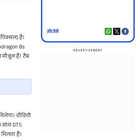
और देखें
और दे
 पिक्सल) है।
apdragon 8s
 मौजूल है। टैब
मिलेगा। वीडियो
सके साथ DTS
 मिलता है।