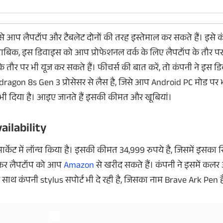
िसे आप लैपटॉप और टैबलेट दोनों की तरह इस्तेमाल कर सकते हैं। इसे क
ुताबिक, इस डिवाइस को आप प्रोफेशनल वर्क के लिए लैपटॉप के तौर पर
के तौर पर भी यूज कर सकते हैं। फीचर्स की बात करें, तो कंपनी ने इस डि
इस दिन उठेगा Lava Virat V1 और
50MP सेल्फी कैम
pdragon 8s Gen 3 प्रोसेसर से लैस है, जिसे आप Android PC मोड पर
Virat V1 5G से पर्दा
Camon 50 Ultra 
ैमरा भी दिया है। आइए जानते हैं इसकी कीमत और खूबियां।
Lava Virat V1 और Lava Virat V1 5G की लॉन्च डेट
Tecno Camon 50 Ultra 
अनाउंस कर दी गई है। इन दोनों स्मार्टफोन को अगले
गया है। कंपनी ने फोन
ailability
हफ्ते भारतीय बाजार में उतारा जाना है। इनमें एचडी
7400 Ultimate चिप क 
प्लस एलसीडी डिस्प्ले और 6000एमएएच तक बैटरी
बैटरी 6500mAh की है, 
मिलेगी।
सपोर्ट दिया गया है।
मार्केट में लॉन्च किया है। इसकी कीमत 34,999 रुपये है, जिसमें इसका
 फिर लैपटॉप को आप
Amazon
से खरीद सकते हैं। कंपनी ने इसमें कलर
 साथ कंपनी stylus सपोर्ट भी दे रही है, जिसका नाम Brave Ark Pen ह