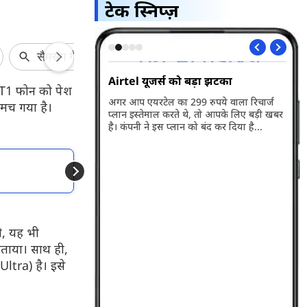
टेक स्निप्ज़
5G भारत में हुआ
Airtel यूजर्स को बड़ा झटका
Wh
ए T1 फोन को पेश
अप
अगर आप एयरटेल का 299 रुपये वाला रिचार्ज
मच गया है।
प्लान इस्तेमाल करते थे, तो आपके लिए बड़ी खबर
ारत में लॉन्च हो गया है।
व्ह
है। कंपनी ने इस प्लान को बंद कर दिया है...
बसे बड़ी खासियत इसकी
वाल
री है। जानते हैं इसकी
पहल
के बारे में...
और पढें
क्या ट्रंप के टैरिफ के
ी, यह भी
बताया। साथ ही,
ltra) है। इसे