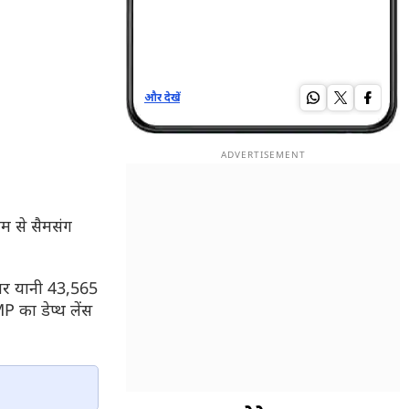
और देखें
और द
यम से सैमसंग
ॉलर यानी 43,565
P का डेप्थ लेंस