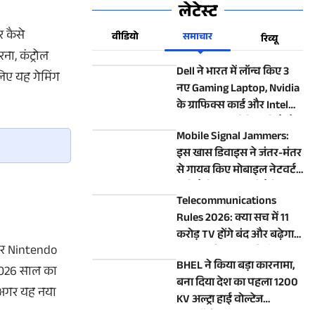
लेटेस्ट
र
कैसे
वीडियो
समाचार
रिव्यू
रना
,
कंट्रोल
Dell ने भारत में लॉन्च किए 3
िए
यह
गेमिंग
नए Gaming Laptop, Nvidia
के ग्राफिक्स कार्ड और Intel
Core Ultra 9 प्रोसेसर से है लैस
Mobile Signal Jammers:
इस खास डिवाइस ने जंतर-मंतर
से गायब किए मोबाइल नेटवर्ट,
जानें कैसे काम करती है ये
Telecommunications
टेक्नोलॉजी
Rules 2026: क्या सच में 11
करोड़ TV होंगे बंद और बढ़ेगा
र
Nintendo
DTH चार्ज? सरकार ने दिया
BHEL ने किया बड़ा कारनामा,
जवाब
026
साल
का
बना दिया देश का पहला 1200
अगर
यह
नया
KV अल्ट्रा हाई वोल्टेज