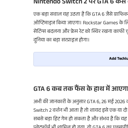
Nintendo Switch 2
पर
GTA 6
कैसे
एक
बड़ा
सवाल
यह
उठता
है
कि
GTA
6
जैसे
ग्राफिक
ऑप्टिमाइज
किया
जाएगा
।
Rockstar Games
के
ल
सेटिंग्स
बदलना
और
फ्रेम
रेट
को
स्थिर
रखना
काफी
च
दुनिया
का
बड़ा
सरप्राइज
होगा
।
Add Techlu
GTA 6
कब
तक
फैंस
के
हाथ
में
आएग
अभी
की
जानकारी
के
अनुसार
GTA 6, 26
मई
2026
Switch 2
वर्शन
भी
आता
है
तो
शायद
इसे
एक
या
दो
सबसे
बड़ा
हिट
गेम
हो
सकता
है
और
संभव
है
कि
यह