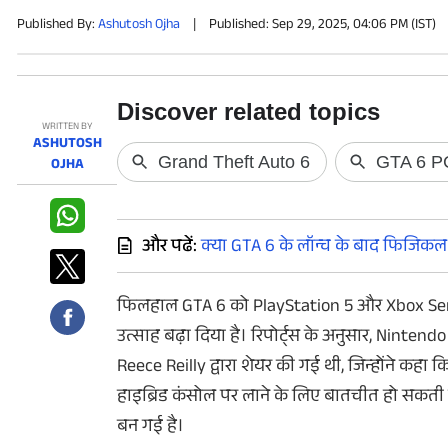
फोटो
Published By:
Ashutosh Ojha
|
Published: Sep 29, 2025, 04:06 PM (IST)
वीडियो
वेब स्टोरी
WRITTEN BY
ऐप्स
ASHUTOSH
OJHA
डील्स
और पढें:
क्या GTA 6 के लॉन्च के बाद फिजिकल एड
फिलहाल
GTA 6
को
PlayStation 5
और
Xbox Se
उत्साह
बढ़ा
दिया
है
।
रिपोर्ट्स
के
अनुसार
,
Nintendo
Reece Reilly
द्वारा
शेयर
की
गई
थी
,
जिन्होंने
कहा
क
हाइब्रिड
कंसोल
पर
लाने
के
लिए
बातचीत
हो
सकती
बन
गई
है
।