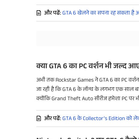
और पढें:
GTA 6 खेलने का सपना रह सकता है अधूरा
क्या
GTA 6
का
PC
वर्शन
भी
जल्द
आए
अभी
तक
Rockstar Games
ने
GTA
6
का
PC
वर्शन
जा
रही
है
कि
GTA 6
के
लॉन्च
के
लगभग
एक
साल
ब
क्योंकि
Grand Theft Auto
सीरीज
हमेशा
PC
पर
भ
और पढें:
GTA 6 के Collector’s Edition को ले