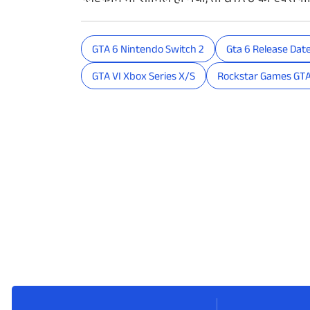
प्लेटफॉर्म
भी
शामिल
हो
गया
,
तो
GTA 6
का
एक्सपी
GTA 6 Nintendo Switch 2
Gta 6 Release Dat
GTA VI Xbox Series X/S
Rockstar Games GTA