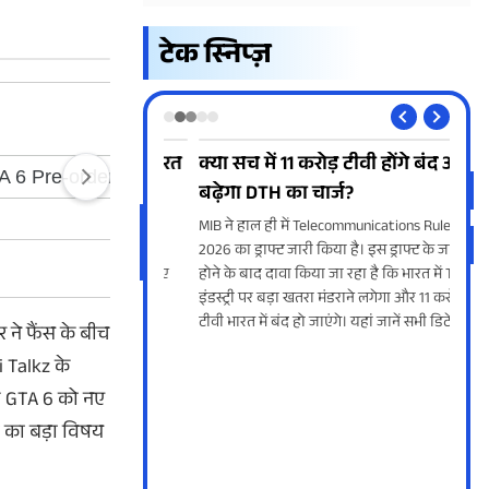
टेक स्निप्ज़
 Ultra 5G की भारत
क्या सच में 11 करोड़ टीवी होंगे बंद और
3 ल
बढ़ेगा DTH का चार्ज?
Sam
 5G की बिक्री आज से
MIB ने हाल ही में Telecommunications Rules
Sams
स फोन को भरी-भरकम
2026 का ड्राफ्ट जारी किया है। इस ड्राफ्ट के जारी
दिन 
 खरीदा जा सकेगा। जानिए
होने के बाद दावा किया जा रहा है कि भारत में TV
Ultr
इंडस्ट्री पर बड़ा खतरा मंडराने लगेगा और 11 करोड़
लीक 
टीवी भारत में बंद हो जाएंगे। यहां जानें सभी डिटेल्स।
Watc
र
ने
फैंस
के
बीच
i
Talkz
के
च
GTA
6
को
नए
का
बड़ा
विषय