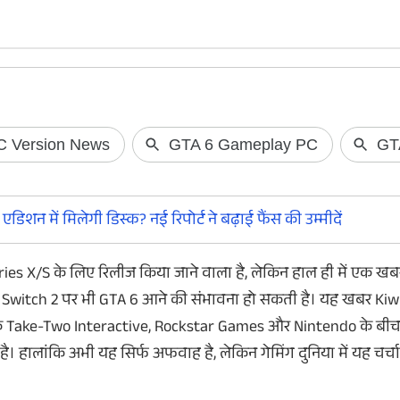
Signal Jammer क्या होता है? मिनटों में
Tecno Camon 50
मोबाइल नेटवर्क को ठप
में सेल शुरू
Mobile Signal Jammers: जंतर-मंतर के आसपास
Tecno Camon 50 Ultra
के इलाकों में आखिर कैसे गायब हुए नेटवर्क और बंद
लाइव होने वाली है। इ
िशन में मिलेगी डिस्क? नई रिपोर्ट ने बढ़ाई फैंस की उम्मीदें
हुआ इंटरनेट? इस खास टेक्नोलॉजी ने मिनटों में फोन
डिस्काउंट पर अमेजन से
से उड़ाए नेटवर्क।
इसकी सब डिटेल्स...
ries X/S
के
लिए
रिलीज
किया
जाने
वाला
है
,
लेकिन
हाल
ही
में
एक
खब
 Switch 2
पर
भी
GTA 6
आने
की
संभावना
हो
सकती
है
।
यह
खबर
Kiw
ि
Take-Two Interactive, Rockstar Games
और
Nintendo
के
बी
है
।
हालांकि
अभी
यह
सिर्फ
अफवाह
है
,
लेकिन
गेमिंग
दुनिया
में
यह
चर्चा