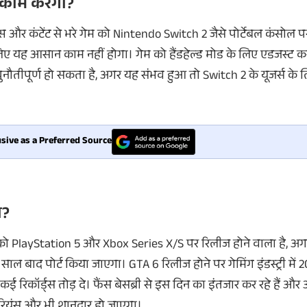
काम
करेगा
?
्स
और
कंटेंट
से
भरे
गेम
को
Nintendo Switch 2
जैसे
पोर्टेबल
कंसोल
प
िए
यह
आसान
काम
नहीं
होगा
।
गेम
को
हैंडहेल्ड
मोड
के
लिए
एडजस्ट
क
ुनौतीपूर्ण
हो
सकता
है
,
अगर
यह
संभव
हुआ
तो
Switch 2
के
यूजर्स
के
ल
sive as a Preferred Source
ा
?
को
PlayStation 5
और
Xbox Series X/S
पर
रिलीज
होने
वाला
है
,
अग
साल
बाद
पोर्ट
किया
जाएगा
।
GTA 6
रिलीज
होने
पर
गेमिंग
इंडस्ट्री
में
2
कई
रिकॉर्ड्स
तोड़
दे
।
फैंस
बेसब्री
से
इस
दिन
का
इंतजार
कर
रहे
हैं
और