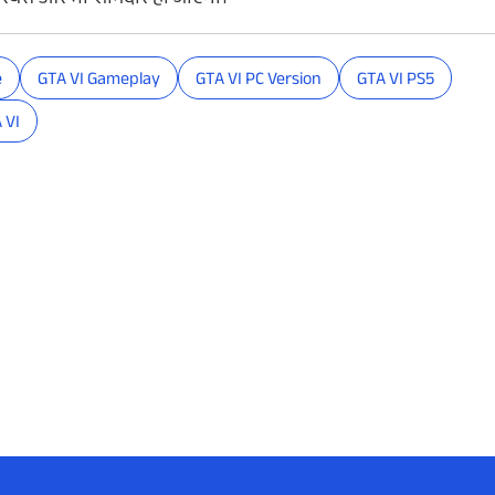
रियंस
और
भी
शानदार
हो
जाएगा
।
e
GTA VI Gameplay
GTA VI PC Version
GTA VI PS5
 VI