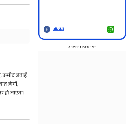
और देखें
और दे
ह
,
उम्मीद
जताई
बात
होगी
,
तर
हो
जाएगा
।