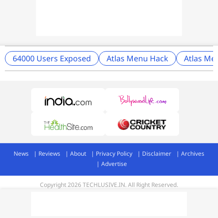
64000 Users Exposed
Atlas Menu Hack
Atlas Me
News
Reviews
About
Privacy Policy
Disclaimer
Archives
Advertise
Copyright 2026 TECHLUSIVE.IN. All Right Reserved.