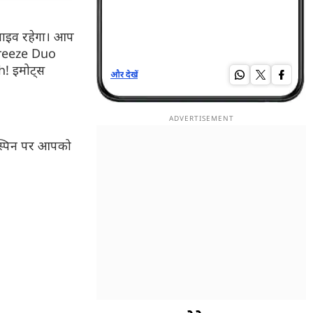
लाइव रहेगा। आप
ा Freeze Duo
h! इमोट्स
और देखें
और द
 स्पिन पर आपको