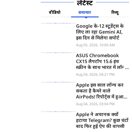
लेटेस्ट
वीडियो
समाचार
रिव्यू
Google के-12 स्टूडेंट्स के
लिए ला रहा Gemini AI,
इस दिन से मिलेगा सपोर्ट
Aug 05, 2026, 10:00 AM
ASUS Chromebook
CX15 लैपटॉप 15.6 इंच
स्क्रीन के साथ भारत में लॉन्च,
जानें कीमत
Aug 04, 2026, 04:21 PM
Apple इस साल लॉन्च कर
सकता है कैमरे वाले
AirPods! रिपोर्ट्स में हुआ
खुलासा
Aug 04, 2026, 03:04 PM
Apple ने अचानक क्यों
हटाया Telegram? कुछ घंटों
बाद फिर हुई ऐप की वापसी