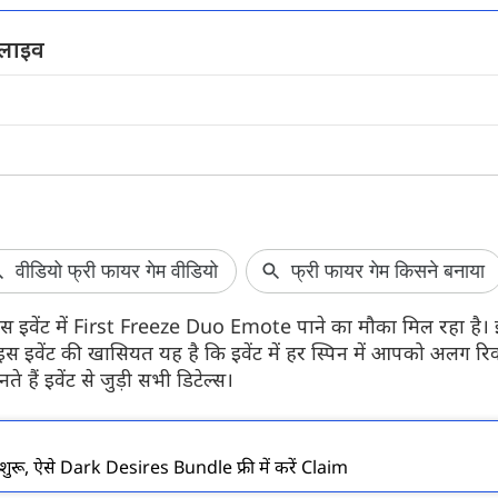
 लाइव
Redmi Note 17 5G भारत में हुआ
Airtel यूजर्स को
लॉन्च
अगर आप एयरटेल का 2
प्लान इस्तेमाल करते
Redmi Note 17 5G भारत में लॉन्च हो गया है।
है। कंपनी ने इस प्ला
इस स्मार्टफोन की सबसे बड़ी खासियत इसकी
8000mAh की बड़ी बैटरी है। जानते हैं इसकी
कीमत और सभी फीचर्स के बारे में...
स इवेंट में First Freeze Duo Emote पाने का मौका मिल रहा है। इस
स इवेंट की खासियत यह है कि इवेंट में हर स्पिन में आपको अलग रिवॉ
हैं इवेंट से जुड़ी सभी डिटेल्स।
ुरू, ऐसे Dark Desires Bundle फ्री में करें Claim