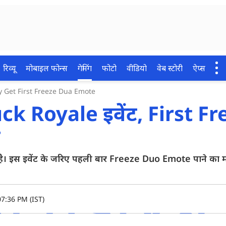
रिव्यू
मोबाइल फोन्स
गेमिंग
फोटो
वीडियो
वेब स्टोरी
ऐप्स
y Get First Freeze Dua Emote
ck Royale इवेंट, First F
ा
है। इस इवेंट के जरिए पहली बार Freeze Duo Emote पाने का 
07:36 PM (IST)