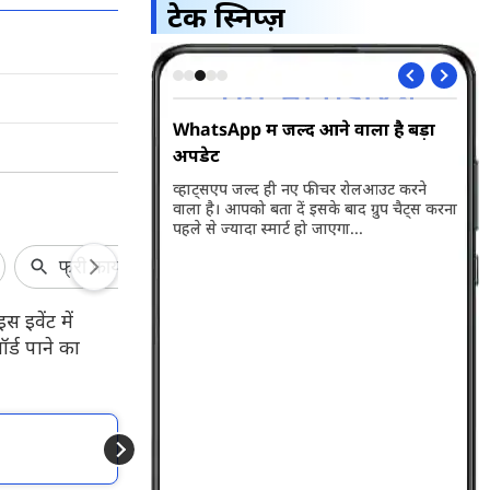
टेक स्निप्ज़
 बड़ा झटका
WhatsApp में जल्द आने वाला है बड़ा
Vi 
अपडेट
लॉन
99 रुपये वाला रिचार्ज
 थे, तो आपके लिए बड़ी खबर
व्हाट्सएप जल्द ही नए फीचर रोलआउट करने
Vod
न को बंद कर दिया है...
वाला है। आपको बता दें इसके बाद ग्रुप चैट्स करना
नए 
पहले से ज्यादा स्मार्ट हो जाएगा...
की 
प्ल
सब्
डिटे
 इवेंट में
र्ड पाने का
और पढें
Free Fire Max में Pep