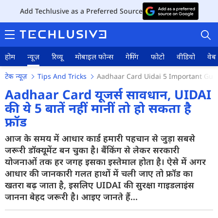
Add Techlusive as a Preferred Source
होम
न्यूज़
रिव्यू
मोबाइल फोन्स
गेमिंग
फोटो
वीडियो
वेब 
टेक न्यूज़
Tips And Tricks
Aadhaar Card Uidai 5 Important Guid
Aadhaar Card यूजर्स सावधान, UIDAI
की ये 5 बातें नहीं मानीं तो हो सकता है
फ्रॉड
होम
आज के समय में आधार कार्ड हमारी पहचान से जुड़ा सबसे
न्यूज़
जरूरी डॉक्यूमेंट बन चुका है। बैंकिंग से लेकर सरकारी
रिव्यू
योजनाओं तक हर जगह इसका इस्तेमाल होता है। ऐसे में अगर
आधार की जानकारी गलत हाथों में चली जाए तो फ्रॉड का
मोबाइल फोन्स
खतरा बढ़ जाता है, इसलिए UIDAI की सुरक्षा गाइडलाइंस
जानना बेहद जरूरी है। आइए जानते हैं...
गेमिंग