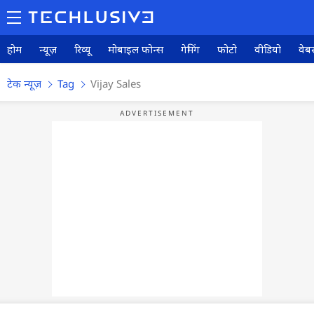
होम
न्यूज़
रिव्यू
मोबाइल फोन्स
गेमिंग
फोटो
वीडियो
वेबस
टेक न्यूज़
Tag
Vijay Sales