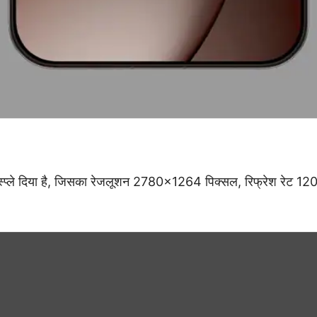
प्ले दिया है, जिसका रेजलूशन 2780×1264 पिक्सल, रिफ्रेश रेट 120 