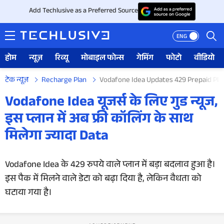
Add Techlusive as a Preferred Source
ENG
होम
न्यूज़
रिव्यू
मोबाइल फोन्स
गेमिंग
फोटो
वीडियो
टेक न्यूज़
Recharge Plan
Vodafone Idea Updates 429 Prepaid Plan
होम
Vodafone Idea यूजर्स के लिए गुड न्यूज,
इस प्लान में अब फ्री कॉलिंग के साथ
न्यूज़
मिलेगा ज्यादा Data
रिव्यू
Vodafone Idea के 429 रुपये वाले प्लान में बड़ा बदलाव हुआ है।
मोबाइल फोन्स
इस पैक में मिलने वाले डेटा को बढ़ा दिया है, लेकिन वैधता को
गेमिंग
घटाया गया है।
फोटो