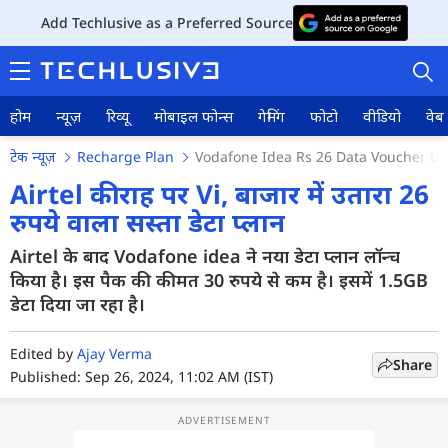
Add Techlusive as a Preferred Source
होम
न्यूज़
रिव्यू
मोबाइल फोन्स
गेमिंग
फोटो
वीडियो
वेब 
टेक न्यूज़
Recharge Plan
Vodafone Idea Rs 26 Data Voucher Lau
Airtel की राह पर Vi, बाजार में उतारा 26
रुपये वाला सस्ता डेटा प्लान
होम
Airtel के बाद Vodafone idea ने नया डेटा प्लान लॉन्च
किया है। इस पैक की कीमत 30 रुपये से कम है। इसमें 1.5GB
न्यूज़
डेटा दिया जा रहा है।
रिव्यू
Edited by
Ajay Verma
Share
मोबाइल फोन्स
Published: Sep 26, 2024, 11:02 AM (IST)
गेमिंग