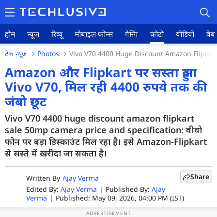
होम
न्यूज़
रिव्यू
मोबाइल फोन्स
गेमिंग
फोटो
वीडियो
वेब 
टेक न्यूज़
Photos
Vivo V70 4400 Huge Discount Amazon Flipkart
Amazon और Flipkart पर सस्ता हुआ
Vivo V70, मिल रही 4400 रुपये तक की
होम
जंबो छूट
न्यूज़
Vivo V70 4400 huge discount amazon flipkart
sale 50mp camera price and specification: वीवो
रिव्यू
फोन पर बड़ा डिस्काउंट मिल रहा है। इसे Amazon-Flipkart
से सस्ते में खरीदा जा सकता है।
मोबाइल फोन्स
गेमिंग
Share
Written By
Ajay Verma
Edited By:
Ajay Verma
|
Published By:
Ajay
फोटो
Verma
|
Published: May 09, 2026, 04:00 PM (IST)
वीडियो