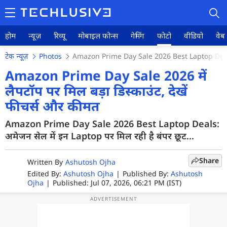
होम
न्यूज़
रिव्यू
मोबाइल फोन्स
गेमिंग
फोटो
वीडियो
वेब 
टेक न्यूज़
Photos
Amazon Prime Day Sale 2026 Best Laptop Deal
Amazon Prime Day Sale 2026 में
लैपटॉप पर मिल बड़ा डिस्काउंट, देखें
होम
फीचर्स और कीमत
न्यूज़
Amazon Prime Day Sale 2026 Best Laptop Deals:
अमेजन सेल में इन Laptop पर मिल रही है बंपर छूट...
रिव्यू
Share
Written By
Ashutosh Ojha
मोबाइल फोन्स
Edited By:
Ashutosh Ojha
|
Published By:
Ashutosh
Ojha
|
Published: Jul 07, 2026, 06:21 PM (IST)
गेमिंग
फोटो
वीडियो