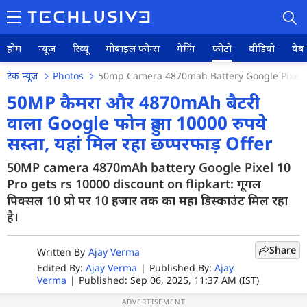
होम
न्यूज़
रिव्यू
मोबाइल फोन्स
गेमिंग
फोटो
वीडियो
वेब 
टेक न्यूज़
Photos
50mp Camera 4870mah Battery Google Pixel 1
50MP कैमरा और 4870mAh बैटरी
वाला Google फोन हुआ 10000 रुपये
होम
सस्ता, यहां मिल रहा छप्परफाड़ Offer
न्यूज़
50MP camera 4870mAh battery Google Pixel 10
Pro gets rs 10000 discount on flipkart: गूगल
रिव्यू
पिक्सल 10 प्रो पर 10 हजार तक का महा डिस्काउंट मिल रहा
है।
मोबाइल फोन्स
गेमिंग
Share
Written By
Ajay Verma
Edited By:
Ajay Verma
|
Published By:
Ajay
फोटो
Verma
|
Published: Sep 06, 2025, 11:37 AM (IST)
वीडियो