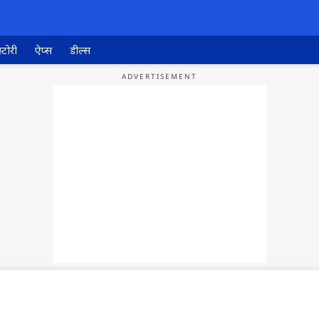
्टोरी
ऐप्स
डील्स