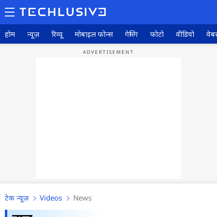
होम
न्यूज़
रिव्यू
मोबाइल फोन्स
गेमिंग
फोटो
वीडियो
वेबस
टेक न्यूज़
Videos
News