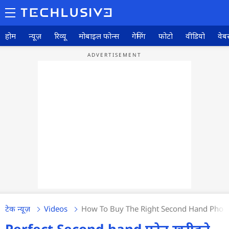
होम
न्यूज़
रिव्यू
मोबाइल फोन्स
गेमिंग
फोटो
वीडियो
वेबस
टेक न्यूज़
Videos
How To Buy The Right Second Hand Phone