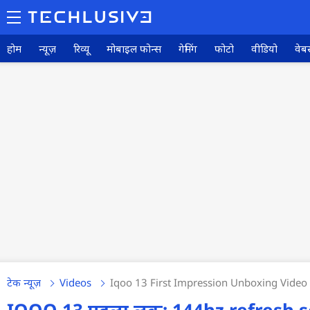
होम
न्यूज़
रिव्यू
मोबाइल फोन्स
गेमिंग
फोटो
वीडियो
वेबस
टेक न्यूज़
Videos
Iqoo 13 First Impression Unboxing Video