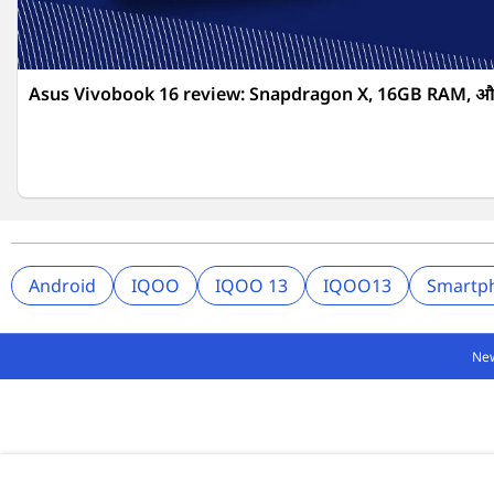
Asus Vivobook 16 review: Snapdragon X, 16GB RAM, और
Android
IQOO
IQOO 13
IQOO13
Smartp
Ne