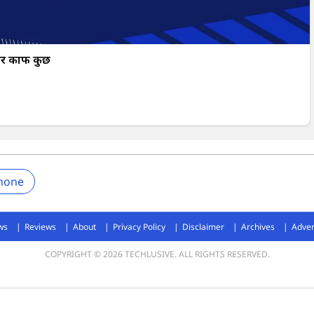
 काफी कुछ
hone
ws
Reviews
About
Privacy Policy
Disclaimer
Archives
Adver
COPYRIGHT © 2026 TECHLUSIVE. ALL RIGHTS RESERVED.