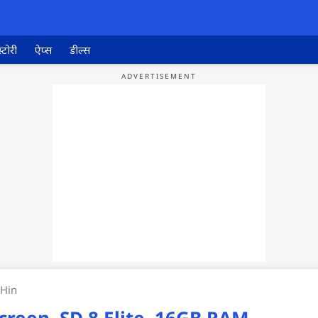
्टोरी
ऐप्स
डील्स
 Hin