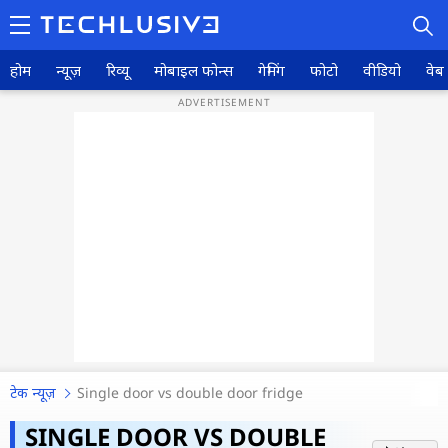
होम
न्यूज़
रिव्यू
मोबाइल फोन्स
गेमिंग
फोटो
वीडियो
वेब 
होम
न्यूज़
रिव्यू
मोबाइल फोन्स
गेमिंग
टेक न्यूज़
Single door vs double door fridge
फोटो
नया फ्रिज खरीदने से पहले ये चीजें न करें
SINGLE DOOR VS DOUBLE
वीडियो