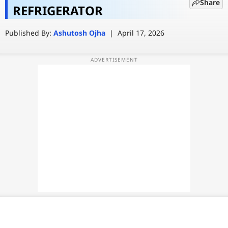
Share
नजरअंदाज, नहीं तो बाद में पछताना पड़ेगा!
REFRIGERATOR
वेब स्टोरी
Published By:
Ashutosh Ojha
|
April 17, 2026
ऐप्स
डील्स