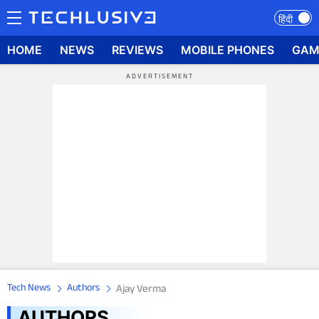
हिंदी
HOME
NEWS
REVIEWS
MOBILE PHONES
GAM
Tech News
Authors
Ajay Verma
AUTHORS