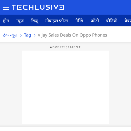
होम
न्यूज़
रिव्यू
मोबाइल फोन्स
गेमिंग
फोटो
वीडियो
वेबस
टेक न्यूज़
Tag
Vijay Sales Deals On Oppo Phones