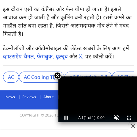
इस दौरान एसी का कंप्रेसर और फैन धीमा हो जाता है। इससे
आवाज कम हो जाती है और कूलिंग बनी रहती है। इससे कमरे का
माहौल शांत बना रहता है, जिससे आरामदायक नींद लेने में मदद
मिलती है।
टेक्नोलॉजी और ऑटोमोबाइल की लेटेस्ट खबरों के लिए आप हमें
व्हाट्सऐप चैनल,
फेसबुक,
यूट्यूब
और
X,
पर फॉलो करें।
AC
AC Cooling Tips
AC Electricity Bill
AC Electr
News
Reviews
About
Privacy Policy
Disclaimer
Archives
Advertise
COPYRIGHT © 2026 TECHLUSIVE. ALL RIGHTS RESERVED.