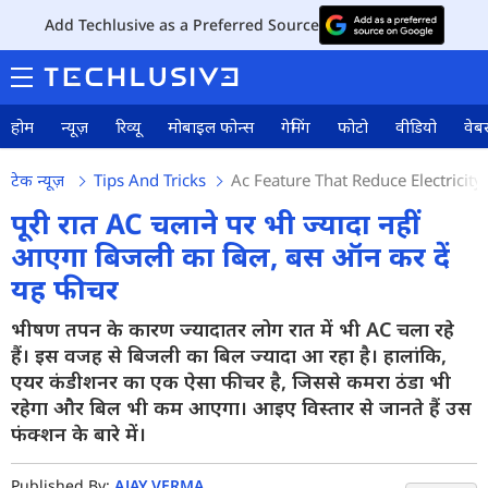
Add Techlusive as a Preferred Source
होम
न्यूज़
रिव्यू
मोबाइल फोन्स
गेमिंग
फोटो
वीडियो
वेबस
टेक न्यूज़
Tips And Tricks
Ac Feature That Reduce Electricity
पूरी रात AC चलाने पर भी ज्यादा नहीं
आएगा बिजली का बिल, बस ऑन कर दें
यह फीचर
भीषण तपन के कारण ज्यादातर लोग रात में भी AC चला रहे
हैं। इस वजह से बिजली का बिल ज्यादा आ रहा है। हालांकि,
एयर कंडीशनर का एक ऐसा फीचर है, जिससे कमरा ठंडा भी
रहेगा और बिल भी कम आएगा। आइए विस्तार से जानते हैं उस
फंक्शन के बारे में।
Published By:
AJAY VERMA