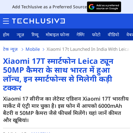
Add Techlusive as a Preferred Source
होम
न्यूज़
रिव्यू
मोबाइल फोन्स
गेमिंग
फोटो
वीडियो
वेबस
टेक न्यूज़
Mobile
Xiaomi 17t Launched In India With Leica 
Xiaomi 17T स्मार्टफोन Leica ट्यून
50MP कैमरा के साथ भारत में हुआ
लॉन्च, इन स्मार्टफोन्स से मिलेगी कड़ी
टक्कर
Xiaomi 17 सीरीज का लेटेस्ट एडिशन Xiaomi 17T भारतीय
मार्केट में एंट्री मार चुका है। इस फोन में आपको 6000mAh
बैटरी व 50MP कैमरा जैसे फीचर्स मिलेंगे। यहां जानें कीमत
और खूबियां।