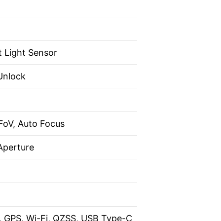
t Light Sensor
Unlock
 FoV, Auto Focus
Aperture
2, GPS, Wi-Fi, QZSS, USB Type-C