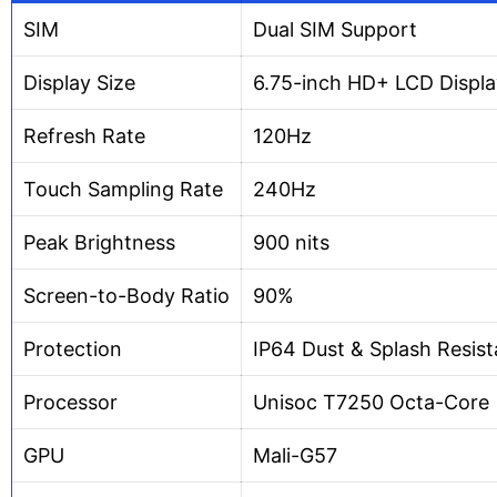
SIM
Dual SIM Support
Display Size
6.75-inch HD+ LCD Displa
Refresh Rate
120Hz
Touch Sampling Rate
240Hz
Peak Brightness
900 nits
Screen-to-Body Ratio
90%
Protection
IP64 Dust & Splash Resis
Processor
Unisoc T7250 Octa-Core
GPU
Mali-G57