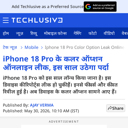
Add Techlusive as a Preferred Source
होम
न्यूज़
रिव्यू
मोबाइल फोन्स
गेमिंग
फोटो
वीडियो
वेबस
टेक न्यूज़
Mobile
Iphone 18 Pro Color Option Leak Online A
iPhone 18 Pro के कलर ऑप्शन
ऑनलाइन लीक, इस साल उठेगा पर्दा
iPhone 18 Pro को इस साल लॉन्च किया जाना है। इस
डिवाइस की रिपोर्ट्स लीक हो चुकी हैं। इनसे फीचर्स और कीमत
रिवील हुई है। अब डिवाइस के कलर ऑप्शन सामने आए हैं।
Published By:
AJAY VERMA
Share
Published: May 30, 2026, 10:10 AM (IST)