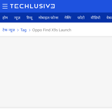
होम
न्यूज़
रिव्यू
मोबाइल फोन्स
गेमिंग
फोटो
वीडियो
वेबस
टेक न्यूज़
Tag
Oppo Find X9s Launch