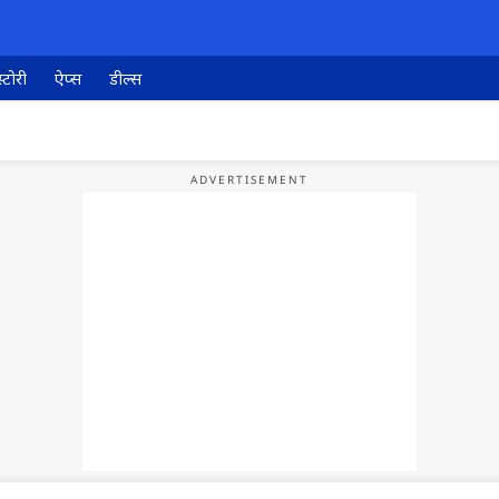
्टोरी
ऐप्स
डील्स