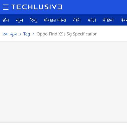
होम
न्यूज़
रिव्यू
मोबाइल फोन्स
गेमिंग
फोटो
वीडियो
वेबस
टेक न्यूज़
Tag
Oppo Find X9s 5g Specification