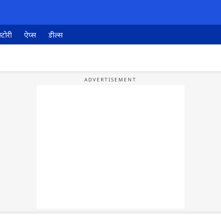
्टोरी
ऐप्स
डील्स