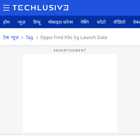
होम
न्यूज़
रिव्यू
मोबाइल फोन्स
गेमिंग
फोटो
वीडियो
वेबस
टेक न्यूज़
Tag
Oppo Find X9s 5g Launch Date